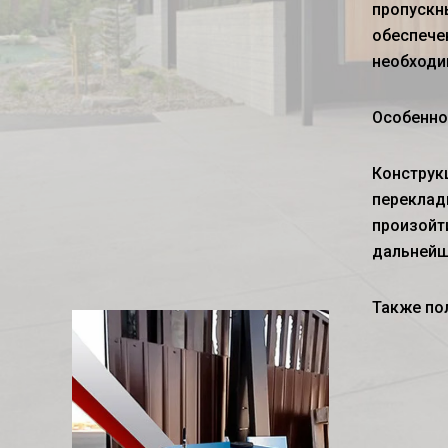
пропускн
обеспече
необходи
Особенн
Конструк
переклад
произойт
дальнейш
Также по