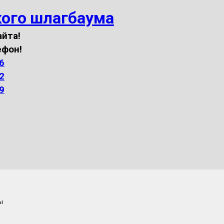
кого шлагбаума
айта!
ефон!
6
2
9
ы