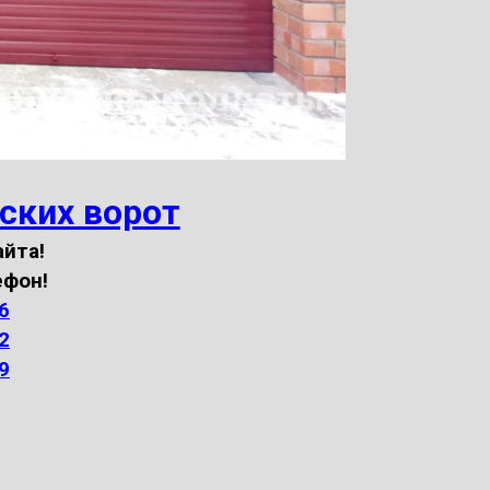
ских ворот
айта!
ефон!
6
2
9