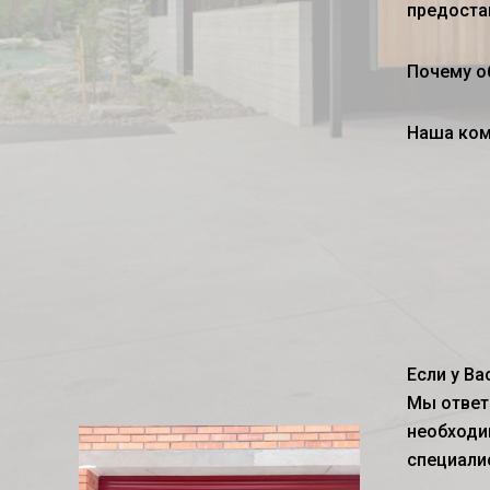
предостав
Почему о
Наша ком
Если у Ва
Мы ответ
необходи
специали